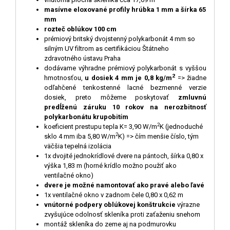
masívne eloxované profily hrúbka 1 mm a šírka 65
mm
rozteč oblúkov 100 cm
prémiový britský dvojstenný polykarbonát 4 mm so
silným UV filtrom as certifikáciou Štátneho
zdravotného ústavu Praha
dodávame výhradne prémiový polykarbonát s vyššou
2
hmotnosťou,
u dosiek 4 mm je 0,8 kg/m
=> žiadne
odľahčené tenkostenné lacné bezmenné verzie
dosiek, preto môžeme poskytovať
zmluvnú
predĺženú záruku 10 rokov na nerozbitnosť
polykarbonátu krupobitím
2
koeficient prestupu tepla K= 3,90 W/m
K (jednoduché
2
sklo 4 mm iba 5,80 W/m
K) => čím menšie číslo, tým
väčšia tepelná izolácia
1x dvojité jednokrídlové dvere na pántoch, šírka 0,80 x
výška 1,83 m (horné krídlo možno použiť ako
ventilačné okno)
dvere je možné namontovať ako pravé alebo ľavé
1x ventilačné okno v zadnom čele 0,80 x 0,62 m
vnútorné podpery oblúkovej konštrukcie
výrazne
zvyšujúce odolnosť skleníka proti zaťaženiu snehom
montáž skleníka do zeme aj na podmurovku