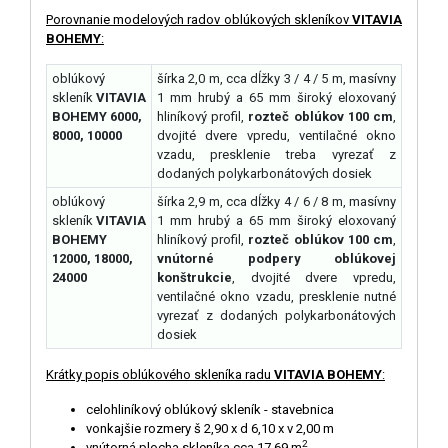
Porovnanie modelových radov oblúkových skleníkov
VITAVIA
BOHEMY
:
oblúkový
šírka 2,0 m, cca dĺžky 3 / 4 / 5 m, masívny
skleník
VITAVIA
1 mm hrubý a 65 mm široký eloxovaný
BOHEMY 6000,
hliníkový profil,
rozteč oblúkov 100 cm
,
8000, 10000
dvojité dvere vpredu, ventilačné okno
vzadu, presklenie treba vyrezať z
dodaných polykarbonátových dosiek
oblúkový
šírka 2,9 m, cca dĺžky 4 / 6 / 8 m, masívny
skleník
VITAVIA
1 mm hrubý a 65 mm široký eloxovaný
BOHEMY
hliníkový profil,
rozteč oblúkov 100 cm
,
12000, 18000,
vnútorné podpery oblúkovej
24000
konštrukcie
, dvojité dvere vpredu,
ventilačné okno vzadu, presklenie nutné
vyrezať z dodaných polykarbonátových
dosiek
Krátky popis oblúkového skleníka radu
VITAVIA BOHEMY
:
celohliníkový oblúkový skleník - stavebnica
vonkajšie rozmery š 2,90 x d 6,10 x v 2,00 m
2
vnútorná plocha skleníka cca 17,69 m