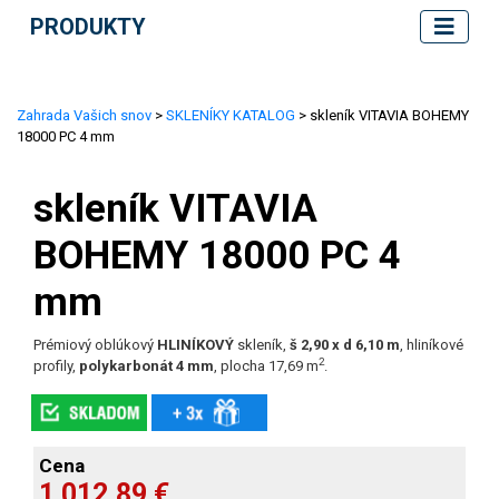
PRODUKTY
Zahrada Vašich snov
>
SKLENÍKY KATALOG
> skleník VITAVIA BOHEMY
18000 PC 4 mm
skleník VITAVIA
BOHEMY 18000 PC 4
mm
Prémiový oblúkový
HLINÍKOVÝ
skleník,
š 2,90 x d 6,10 m
, hliníkové
2
profily,
polykarbonát 4 mm
, plocha 17,69 m
.
Cena
1 012,89 €