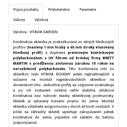
Popis produktu
Príslušenstvo
Parametre
Súbory
Výrobca
Výrobca - VITAVIA GARDEN
Konštrukcia skleníka je zoskrutkovaná zo silných hliníkových
profilov (
masívny 1 mm hrubý a 65 mm široký eloxovaný
hliníkový profil
) a doplnená
prémiovým komôrkovým
polykarbonátom s UV filtrom od britskej firmy BRETT
MARTIN s predĺženou zmluvnou zárukou 10 rokov na
nerozbitnosť polykarbonátu
. Táto kombinácia robí zo
skleníkov radu VITAVIA BOHEMY jeden najkvalitnejších a
súčasne na montáž najjednoduchších skleníkov na
slovenskom trhu. Jednotlivé profily sa vzájomne zoskrutkujú
a po ich zostavení vznikne veľmi stabilná oblúková
konštrukcia bez nutnosti stavby skleníkovej podmurovky.
Skleník je vybavený kotvami priamo do zeme. Montáž
skleníka zvládnete svojpomocne v dvoch až troch osobách. V
pôde sa záhradný skleník upevňuje zakopávaním pätiek
konštrukcie do zeme, prípadne ich zaliatím do betónu
(odporúčame).