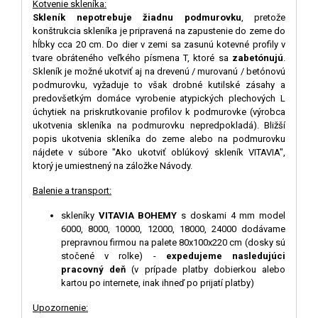
Kotvenie skleníka:
Skleník nepotrebuje žiadnu podmurovku
, pretože
konštrukcia skleníka je pripravená na zapustenie do zeme do
hĺbky cca 20 cm. Do dier v zemi sa zasunú kotevné profily v
tvare obráteného veľkého písmena T, ktoré sa
zabetónujú
.
Skleník je možné ukotviť aj na drevenú / murovanú / betónovú
podmurovku, vyžaduje to však drobné kutilské zásahy a
predovšetkým domáce vyrobenie atypických plechových L
úchytiek na priskrutkovanie profilov k podmurovke (výrobca
ukotvenia skleníka na podmurovku nepredpokladá).
Bližší
popis ukotvenia skleníka do zeme alebo na podmurovku
nájdete v súbore "Ako ukotviť oblúkový skleník VITAVIA",
ktorý je umiestnený na záložke Návody.
Balenie a transport:
skleníky
VITAVIA BOHEMY
s doskami 4 mm model
6000, 8000, 10000, 12000, 18000, 24000 dodávame
prepravnou firmou na palete 80x100x220 cm (dosky sú
stočené v rolke) -
expedujeme nasledujúci
pracovný deň
(v prípade platby dobierkou alebo
kartou po internete, inak ihneď po prijatí platby)
Upozornenie: