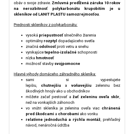
obáv o svoje zdravie.
Zmluvná predĺžená záruka 10 rokov
na nerozbitnosť polykarbonátu krupobitím je u
skleníkov od LANIT PLASTU samozrejmosťou
.
Prednosti skleníkov z polykarbonátu:
vysoká
priepustnosť
slnečného žiarenia
optimálny
rozptyl
dopadajúceho svetla
značná
odolnosť
proti vetru a snehu
vynikajúce
tepelno
-
izolačné
schopnosti
nízka
hmotnosť
možnosť stavby
svojpomocne
Hlavné výhody domáceho záhradného skleníka:
sami si vypestujete
lepšiu,
chutnejšiu
a
voňavejšiu
zeleninu bez
škodlivých hnojív ako u obchodníkov
môžete začať pestovať a
žať zeleninu oveľa skôr
,
než na vonkajších záhonoch
vo vnútri skleníka je zelenina oveľa viac
chránená
pred škodcami
a
chorobami
ako vonku
relatívne jednoduchá a rýchla montáž
, prehľadný
návod, nenáročná údržba