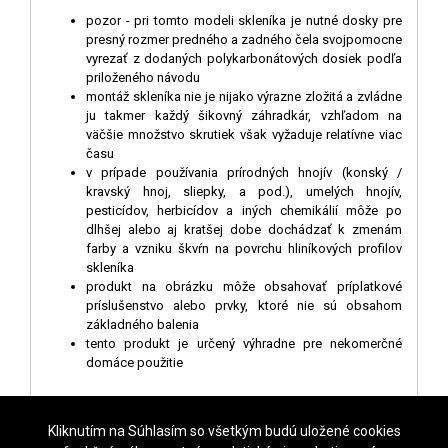
pozor - pri tomto modeli skleníka je nutné dosky pre
presný rozmer predného a zadného čela svojpomocne
vyrezať z dodaných polykarbonátových dosiek podľa
priloženého návodu
montáž skleníka nie je nijako výrazne zložitá a zvládne
ju takmer každý šikovný záhradkár, vzhľadom na
väčšie množstvo skrutiek však vyžaduje relatívne viac
času
v prípade používania prírodných hnojív (konský /
kravský hnoj, sliepky, a pod.), umelých hnojív,
pesticídov, herbicídov a iných chemikálií môže po
dlhšej alebo aj kratšej dobe dochádzať k zmenám
farby a vzniku škvŕn na povrchu hliníkových profilov
skleníka
produkt na obrázku môže obsahovať príplatkové
príslušenstvo alebo prvky, ktoré nie sú obsahom
základného balenia
tento produkt je určený výhradne pre nekomerčné
domáce použitie
Kliknutím na Súhlasím so všetkým budú uložené cookies