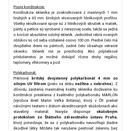
Popis konštrukcie:
Konštrukcia skleníka je zoskrutkovaná z masívnych 1 mm
hrubých a 65 mm širokých eloxovaných hliníkových profilov.
Všetky skrutkované spoje sú z hliníkových skrutiek a matiek,
pánty a petlice sú vyrobené z nerezovej ocele, takže sa jedná
o korózii absolútne odolný skleník. Jednotlivé rebrá nosných
oblúkov sú od seba vzdialené osovo 100 cm. Predné čelo má
dvojdielne dvere na pántoch, zadné čelo obsahuje vetracie
okienko. Skleník nie je priechodný. Ako príplatkové
príslušenstvo je možné dokúpiť rôzne druhy regálov,
teplomery, vlhkomery a pod.
Polykarbonát:
Prémiový
britský dvojstenný polykarbonát 4 mm so
silným UV filtrom
(preto na slnku
nežltne
a
nekrehne
). Z
dôvodu zaistenia maximálnej kvality skleníka dodávame ku
konštrukcii presklenia z kvalitného polykarbonátu MARLON
(výrobca Brett Martin Veľká Británia), ktorý v ČR prešiel
náročnými testami v štátom akreditovaných skúšobniach ako
stavebný materiál. Navyše disponuje
skúšobným
protokolom zo Štátneho zdravotného ústavu Praha
,
ktorý potvrdzuje, že sa z polykarbonátu neuvoľňujú žiadne
škodlivé látky. Môžete tak nerušene pestovať zeleninu bez