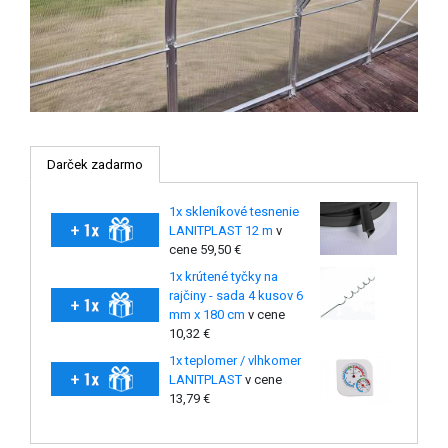
Darček zadarmo
1x skleníkové tesnenie
LANITPLAST 12 m
v
cene 59,50 €
1x krútené tyčky na
rajčiny - sada 4 kusov 6
mm x 180 cm
v cene
10,32 €
1x teplomer / vlhkomer
LANITPLAST
v cene
13,79 €