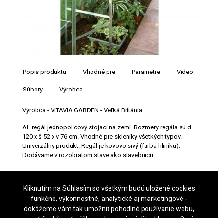
Popis produktu
Vhodné pre
Parametre
Video
Súbory
Výrobca
Výrobca - VITAVIA GARDEN - Veľká Británia
AL regál jednopolicový stojaci na zemi. Rozmery regála sú d
120 x š 52 x v 76 cm. Vhodné pre skleníky všetkých typov.
Univerzálny produkt. Regál je kovovo sivý (farba hliníku).
Dodávame v rozobratom stave ako stavebnicu.
Kliknutím na Súhlasím so všetkým budú uložené cookies
funkčné, výkonnostné, analytické aj marketingové -
dokážeme vám tak umožniť pohodlné používanie webu,
NASTAVENIE COOKIES